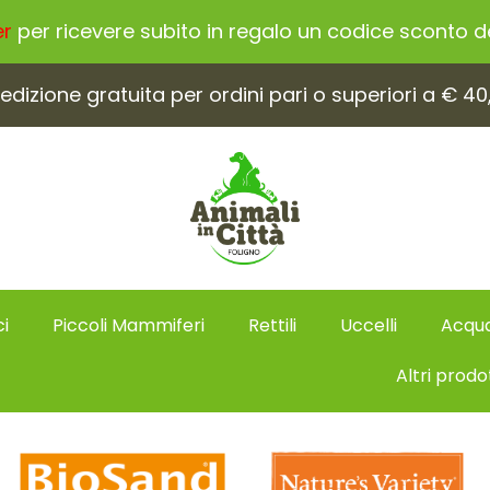
er
per ricevere subito in regalo un codice sconto del
edizione gratuita per ordini pari o superiori a € 40
i
Piccoli Mammiferi
Rettili
Uccelli
Acqua
Altri prodo