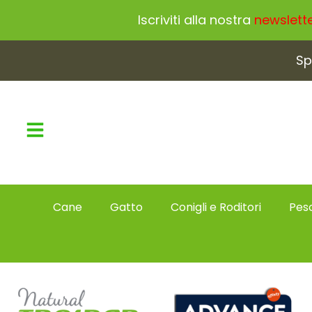
Iscriviti alla nostra
newslett
Sp
Cane
Gatto
Conigli e Roditori
Pesc