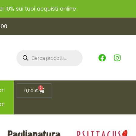
 10% sui tuoi acquisti online
,00
0
ri
0,00
€
tti