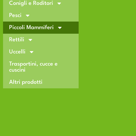
Conigli e Roditori
Pesci
Piccoli Mammiferi
Rettili
Uccelli
Trasportini, cucce e
cuscini
Altri prodotti