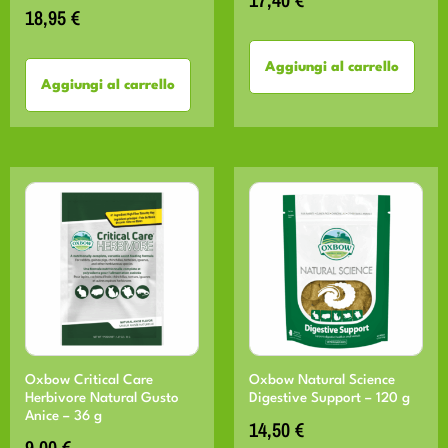
18,95
€
Aggiungi al carrello
Aggiungi al carrello
Oxbow Critical Care
Oxbow Natural Science
Herbivore Natural Gusto
Digestive Support – 120 g
Anice – 36 g
14,50
€
9,00
€