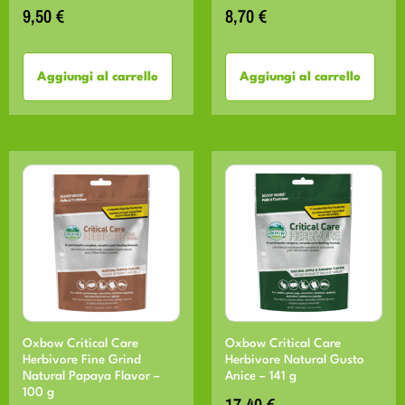
9,50
€
8,70
€
Aggiungi al carrello
Aggiungi al carrello
Oxbow Critical Care
Oxbow Critical Care
Herbivore Fine Grind
Herbivore Natural Gusto
Natural Papaya Flavor –
Anice – 141 g
100 g
17,40
€