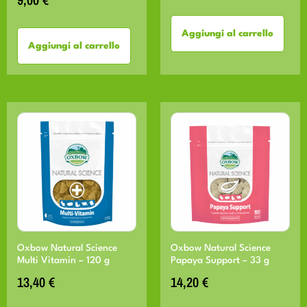
Aggiungi al carrello
Aggiungi al carrello
Oxbow Natural Science
Oxbow Natural Science
Multi Vitamin – 120 g
Papaya Support – 33 g
13,40
€
14,20
€