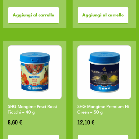
Aggiungi al carrello
Aggiungi al carrello
SHG Mangime Pesci Rossi
SHG Mangime Premium Hi
Fiocchi – 40 g
Green – 50 g
8,60
€
12,10
€