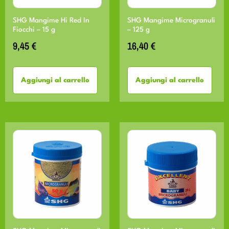
SHG Mangime Hi Red In
SHG Mangime Microgranuli
Fiocchi – 15 g
– 125 g
9,45
€
16,40
€
Aggiungi al carrello
Aggiungi al carrello