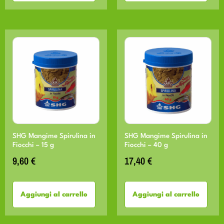
SHG Mangime Spirulina in
SHG Mangime Spirulina in
Fiocchi – 15 g
Fiocchi – 40 g
9,60
€
17,40
€
Aggiungi al carrello
Aggiungi al carrello