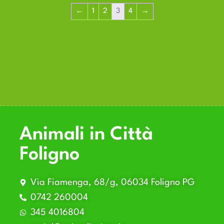
←
1
2
3
4
→
Animali in Città
Foligno
Via Fiamenga, 68/g, 06034 Foligno PG
0742 260004
345 4016804