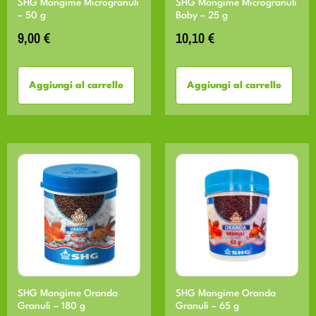
SHG Mangime Microgranuli
SHG Mangime Microgranuli
– 50 g
Baby – 25 g
9,00
€
10,10
€
Aggiungi al carrello
Aggiungi al carrello
SHG Mangime Oranda
SHG Mangime Oranda
Granuli – 180 g
Granuli – 65 g