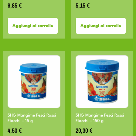
9,85
€
5,15
€
Aggiungi al carrello
Aggiungi al carrello
SHG Mangime Pesci Rossi
SHG Mangime Pesci Rossi
Fiocchi – 15 g
Fiocchi – 150 g
4,50
€
20,30
€