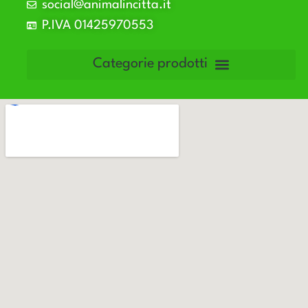
social@animalincitta.it
P.IVA 01425970553