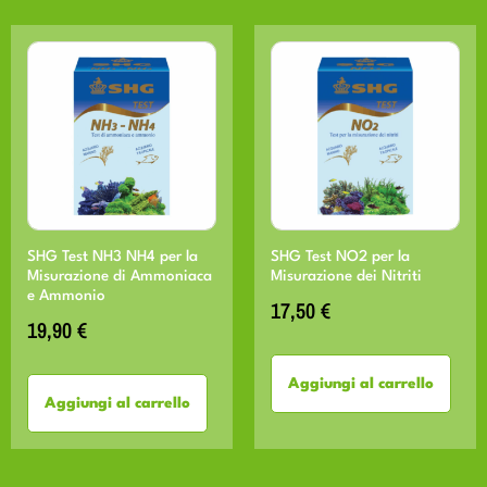
SHG Test NH3 NH4 per la
SHG Test NO2 per la
Misurazione di Ammoniaca
Misurazione dei Nitriti
e Ammonio
17,50
€
19,90
€
Aggiungi al carrello
Aggiungi al carrello