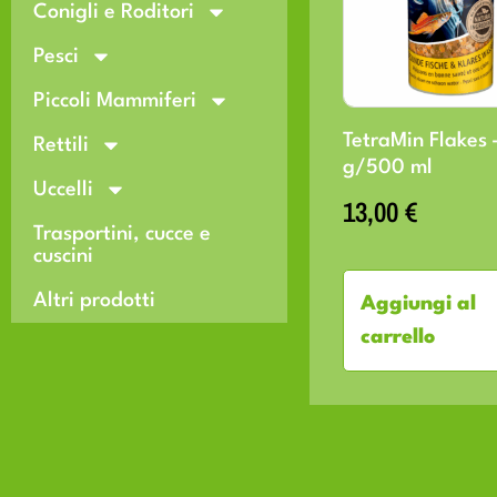
Conigli e Roditori
Pesci
Piccoli Mammiferi
TetraMin Flakes 
Rettili
g/500 ml
Uccelli
13,00
€
Trasportini, cucce e
cuscini
Altri prodotti
Aggiungi al
carrello