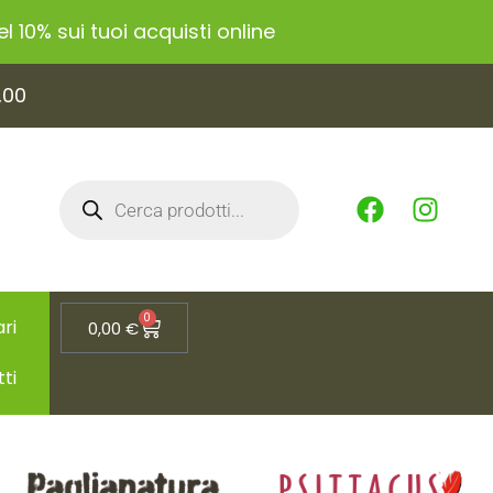
 10% sui tuoi acquisti online
,00
0
ri
0,00
€
tti