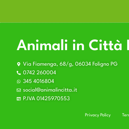
Animali in Città 
Via Fiamenga, 68/g, 06034 Foligno PG
0742 260004
345 4016804
social@animalincitta.it
P.IVA 01425970553
Privacy Policy
Ter