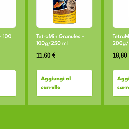
– 100
TetraMin Granules –
TetraM
100g/250 ml
200g/
11,60
€
18,80
Aggiungi al
Aggi
carrello
carr