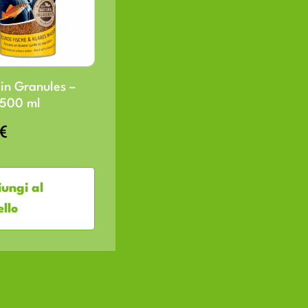
in Granules –
500 ml
€
ungi al
ello