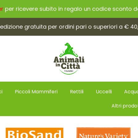
er
per ricevere subito in regalo un codice sconto del
edizione gratuita per ordini pari o superiori a € 40
i
Piccoli Mammiferi
Rettili
Uccelli
Acqua
Altri prodo