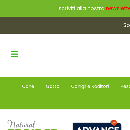
Iscriviti alla nostra
newslett
Sp
Cane
Gatto
Conigli e Roditori
Pesc