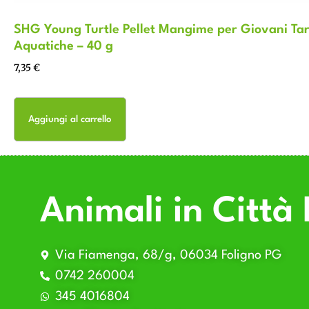
SHG Young Turtle Pellet Mangime per Giovani Ta
Aquatiche – 40 g
7,35
€
Aggiungi al carrello
Animali in Città 
Via Fiamenga, 68/g, 06034 Foligno PG
0742 260004
345 4016804