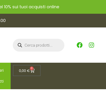
 10% sui tuoi acquisti online
,00
0
ri
0,00
€
tti