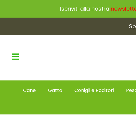
Iscriviti alla nostra
newslett
Sp
Cane
Gatto
Conigli e Roditori
Pesc