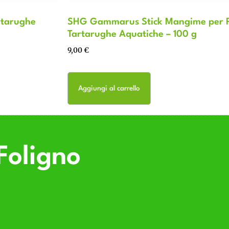
rtarughe
SHG Gammarus Stick Mangime per P
Tartarughe Aquatiche – 100 g
9,00
€
Aggiungi al carrello
Foligno