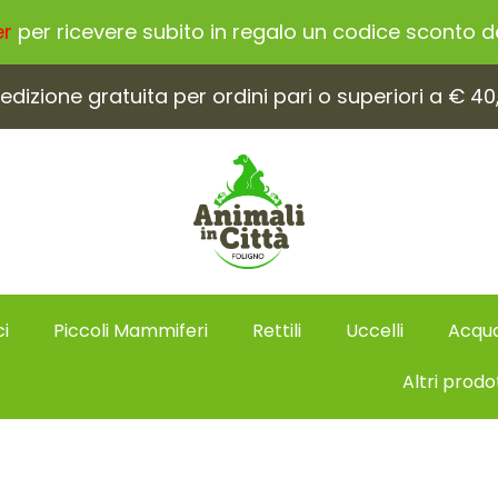
er
per ricevere subito in regalo un codice sconto del
edizione gratuita per ordini pari o superiori a € 40
i
Piccoli Mammiferi
Rettili
Uccelli
Acqua
Altri prodo