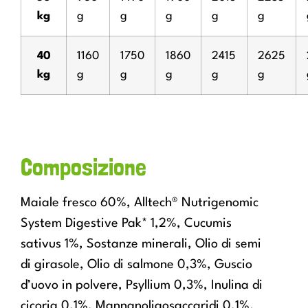
kg
g
g
g
g
g
40
1160
1750
1860
2415
2625
kg
g
g
g
g
g
Composizione
Maiale fresco 60%, Alltech® Nutrigenomic
System Digestive Pak* 1,2%, Cucumis
sativus 1%, Sostanze minerali, Olio di semi
di girasole, Olio di salmone 0,3%, Guscio
d’uovo in polvere, Psyllium 0,3%, Inulina di
cicoria 0,1%, Mannanoligosaccaridi 0,1%.