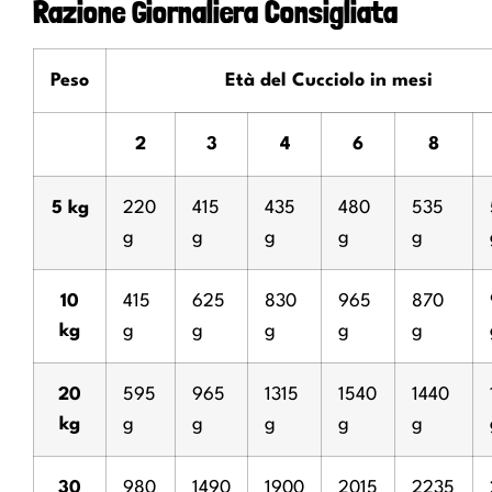
Razione Giornaliera Consigliata
Peso
Età del Cucciolo in mesi
2
3
4
6
8
5 kg
220
415
435
480
535
g
g
g
g
g
10
415
625
830
965
870
kg
g
g
g
g
g
20
595
965
1315
1540
1440
kg
g
g
g
g
g
30
980
1490
1900
2015
2235