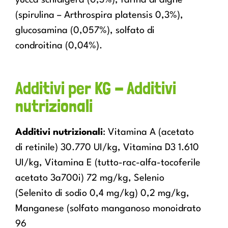
yucca schidigera (0,3%), farina di alghe
(spirulina – Arthrospira platensis 0,3%),
glucosamina (0,057%), solfato di
condroitina (0,04%).
Additivi per KG - Additivi
nutrizionali
Additivi nutrizionali
: Vitamina A (acetato
di retinile) 30.770 UI/kg, Vitamina D3 1.610
UI/kg, Vitamina E (tutto-rac-alfa-tocoferile
acetato 3a700i) 72 mg/kg, Selenio
(Selenito di sodio 0,4 mg/kg) 0,2 mg/kg,
Manganese (solfato manganoso monoidrato
96