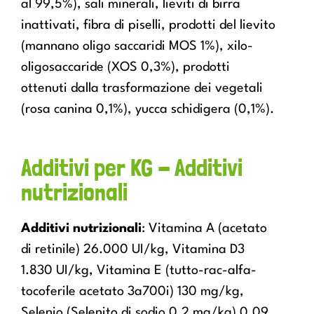
al 99,5%), sali minerali, lieviti di birra
inattivati, fibra di piselli, prodotti del lievito
(mannano oligo saccaridi MOS 1%), xilo-
oligosaccaride (XOS 0,3%), prodotti
ottenuti dalla trasformazione dei vegetali
(rosa canina 0,1%), yucca schidigera (0,1%).
Additivi per KG - Additivi
nutrizionali
Additivi nutrizionali
: Vitamina A (acetato
di retinile) 26.000 UI/kg, Vitamina D3
1.830 UI/kg, Vitamina E (tutto-rac-alfa-
tocoferile acetato 3a700i) 130 mg/kg,
Selenio (Selenito di sodio 0,2 mg/kg) 0,09