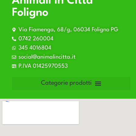
Animali in Città
Foligno
Via Fiamenga, 68/g, 06034 Foligno PG
0742 260004
345 4016804
social@animalincitta.it
P.IVA 01425970553