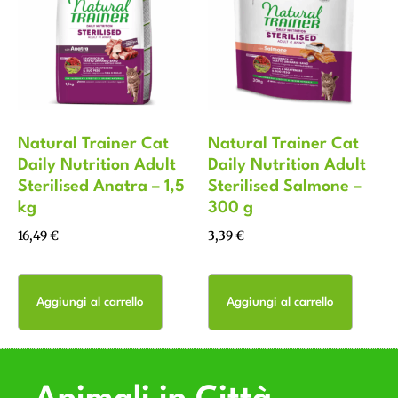
Natural Trainer Cat
Natural Trainer Cat
Daily Nutrition Adult
Daily Nutrition Adult
Sterilised Anatra – 1,5
Sterilised Salmone –
kg
300 g
16,49
€
3,39
€
Aggiungi al carrello
Aggiungi al carrello