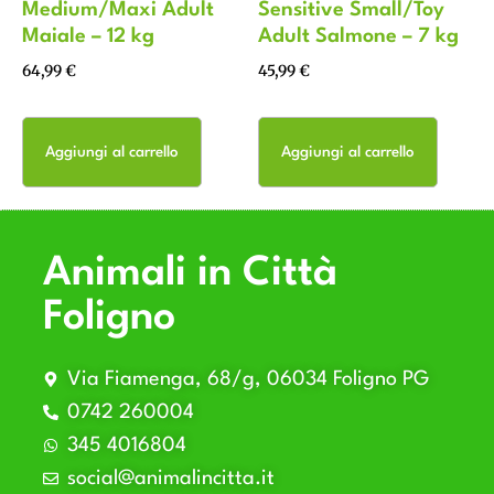
Medium/Maxi Adult
Sensitive Small/Toy
Maiale – 12 kg
Adult Salmone – 7 kg
64,99
€
45,99
€
Aggiungi al carrello
Aggiungi al carrello
Animali in Città
Foligno
Via Fiamenga, 68/g, 06034 Foligno PG
0742 260004
345 4016804
social@animalincitta.it